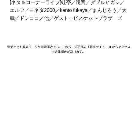
[ネタ＆コーナーライブ]蛙亭／滝音／ダブルヒガシ／
エルフ／ヨネダ2000／kento fukaya／まんじろう／太
鵬／ドンココ／他／ゲスト：ビスケットブラザーズ
※チケット販売ページが削除済みでも、このページ下部の「販売サイト」URLからアクセス
できる場合があります。