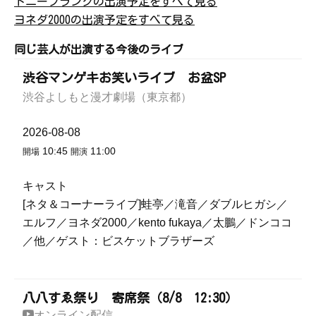
トニーフランクの出演予定をすべて見る
ヨネダ2000の出演予定をすべて見る
同じ芸人が出演する今後のライブ
渋谷マンゲキお笑いライブ お盆SP
渋谷よしもと漫才劇場（東京都）
2026-08-08
10:45
11:00
開場
開演
キャスト
[ネタ＆コーナーライブ]蛙亭／滝音／ダブルヒガシ／
エルフ／ヨネダ2000／kento fukaya／太鵬／ドンココ
／他／ゲスト：ビスケットブラザーズ
八八すゑ祭り 寄席祭（8/8 12:30）
オンライン配信