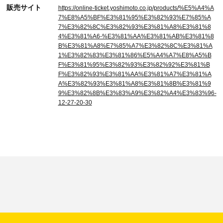
販売サイト
https://online-ticket.yoshimoto.co.jp/products/%E5%A4%A
7%E8%A5%BF%E3%81%95%E3%82%93%E7%85%A
7%E3%82%8C%E3%82%93%E3%81%A8%E3%81%8
4%E3%81%A6-%E3%81%AA%E3%81%AB%E3%81%8
B%E3%81%A8%E7%85%A7%E3%82%8C%E3%81%A
1%E3%82%83%E3%81%86%E5%A4%A7%E8%A5%B
F%E3%81%95%E3%82%93%E3%82%92%E3%81%B
F%E3%82%93%E3%81%AA%E3%81%A7%E3%81%A
A%E3%82%93%E3%81%A8%E3%81%8B%E3%81%9
9%E3%82%8B%E3%83%A9%E3%82%A4%E3%83%96-
12-27-20-30