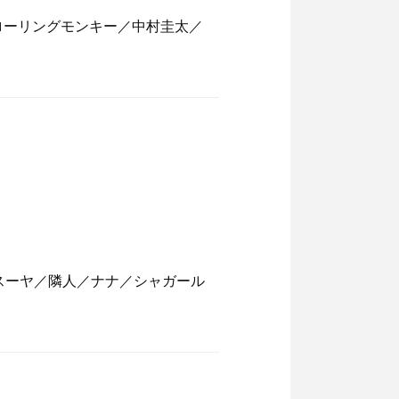
ローリングモンキー／中村圭太／
スーヤ／隣人／ナナ／シャガール