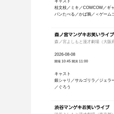
キャスト
桂文枝／ミキ／COWCOW／
パンたべる／かば鴉／＜ゲーム
森ノ宮マンゲキお笑いライブ
森ノ宮よしもと漫才劇場（大阪
2026-08-08
10:45
11:00
開場
開演
キャスト
銀シャリ／サルゴリラ／ジェラ
／ぐろう
渋谷マンゲキお笑いライブ 