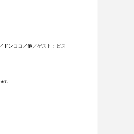
／太鵬／ドンココ／他／ゲスト：ビス
ります。