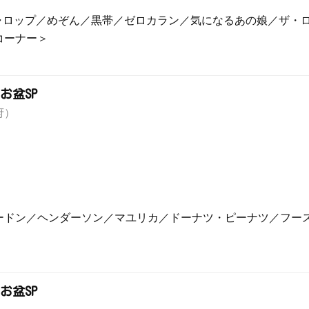
ギャロップ／めぞん／黒帯／ゼロカラン／気になるあの娘／ザ・
コーナー＞
お盆SP
府）
ードン／ヘンダーソン／マユリカ／ドーナツ・ピーナツ／フー
お盆SP