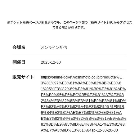
※チケット販売ページが削除済みでも、このページ下部の「販売サイト」URLからアクセス
できる場合があります。
会場名
オンライン配信
開催日
2025-12-30
販売サイト
https://online-ticket.yoshimoto.co.jp/products/%E
3%81%97%E3%81%9A%E3%82%8B-%E3%8
1%95%E3%82%89%E3%81%B0%E3%81%AE%
E5%B9%95%E5%BC%B5%E3%81%A7%E3%8
2%84%E3%82%8B%E3%81%B9%E3%81%8D%
E3%83%A9%E3%82%A4%E3%83%96-%E5%B
9%B4%E3%81%AE%E7%80%AC%E3%81%A
B%E3%82%84%E3%82%8B%E3%81%B9%E3%
81%8D%E9%85%8D%E4%BF%A1-%E3%81%8
A%E7%A5%9D%E3%81%84sp-12-30-20-30