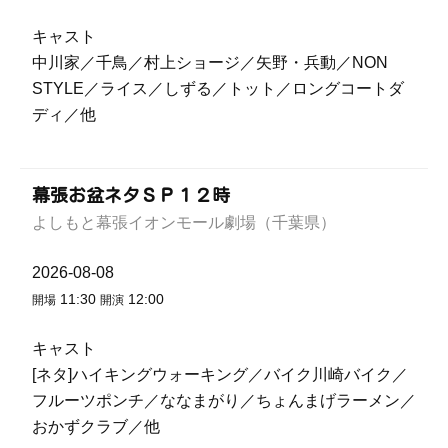
キャスト
中川家／千鳥／村上ショージ／矢野・兵動／NON
STYLE／ライス／しずる／トット／ロングコートダ
ディ／他
幕張お盆ネタＳＰ１２時
よしもと幕張イオンモール劇場（千葉県）
2026-08-08
11:30
12:00
開場
開演
キャスト
[ネタ]ハイキングウォーキング／バイク川崎バイク／
フルーツポンチ／ななまがり／ちょんまげラーメン／
おかずクラブ／他