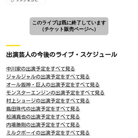
このライブは既に終了しています
（チケット販売ページへ）
出演芸人の今後のライブ・スケジュール
中川家の出演予定をすべて見る
ジャルジャルの出演予定をすべて見る
オール阪神・巨人の出演予定をすべて見る
モンスターエンジンの出演予定をすべて見る
村上ショージの出演予定をすべて見る
島田珠代の出演予定をすべて見る
松浦真也の出演予定をすべて見る
内場勝則の出演予定をすべて見る
ミルクボーイの出演予定をすべて見る