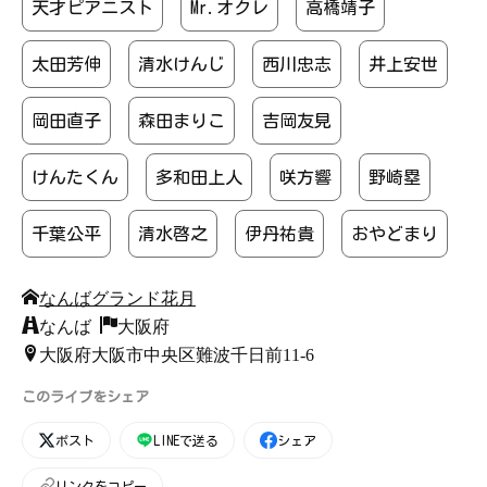
天才ピアニスト
Mr.オクレ
高橋靖子
太田芳伸
清水けんじ
西川忠志
井上安世
岡田直子
森田まりこ
吉岡友見
けんたくん
多和田上人
咲方響
野崎塁
千葉公平
清水啓之
伊丹祐貴
おやどまり
なんばグランド花月
なんば
大阪府
大阪府大阪市中央区難波千日前11-6
このライブをシェア
ポスト
LINEで送る
シェア
リンクをコピー