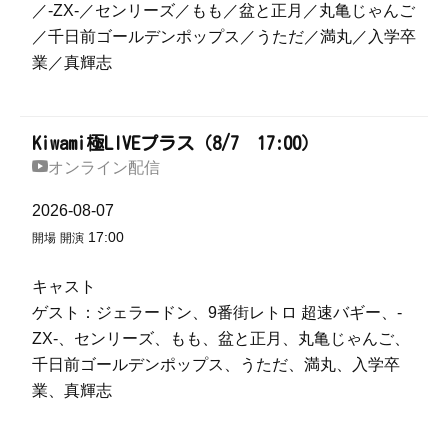
／-ZX-／センリーズ／もも／盆と正月／丸亀じゃんご
／千日前ゴールデンポップス／うただ／満丸／入学卒
業／真輝志
Kiwami極LIVEプラス（8/7 17:00）
オンライン配信
2026-08-07
17:00
開場
開演
キャスト
ゲスト：ジェラードン、9番街レトロ 超速バギー、-
ZX-、センリーズ、もも、盆と正月、丸亀じゃんご、
千日前ゴールデンポップス、うただ、満丸、入学卒
業、真輝志