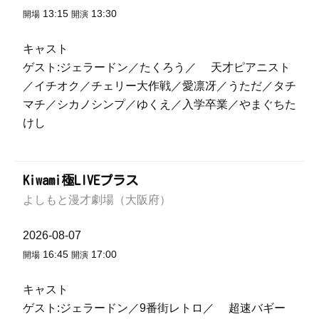
13:15
13:30
開場
開演
キャスト
ゲスト:ジェラードン／たくろう／ 天才ピアニスト
／イチオク／チェリー大作戦／愛凛冴／うただ／タチ
マチ／シカノシンプ／ゆくえ／入学卒業／やまぐちた
けし
Kiwami極LIVEプラス
よしもと漫才劇場（大阪府）
2026-08-07
16:45
17:00
開場
開演
キャスト
ゲスト:ジェラードン／9番街レトロ／ 超速バギー