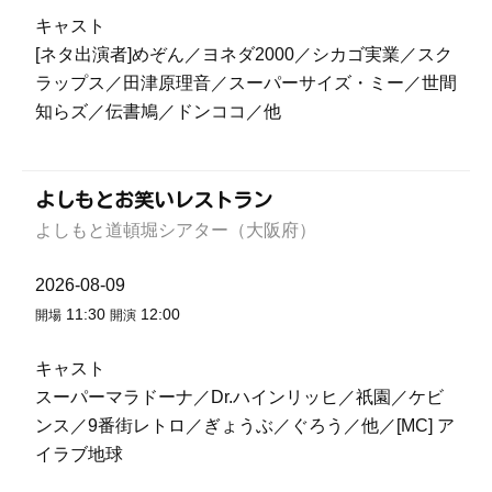
キャスト
[ネタ出演者]めぞん／ヨネダ2000／シカゴ実業／スク
ラップス／田津原理音／スーパーサイズ・ミー／世間
知らズ／伝書鳩／ドンココ／他
よしもとお笑いレストラン
よしもと道頓堀シアター（大阪府）
2026-08-09
11:30
12:00
開場
開演
キャスト
スーパーマラドーナ／Dr.ハインリッヒ／祇園／ケビ
ンス／9番街レトロ／ぎょうぶ／ぐろう／他／[MC] ア
イラブ地球