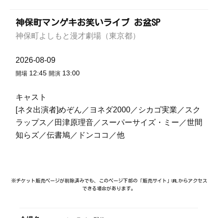
神保町マンゲキお笑いライブ お盆SP
神保町よしもと漫才劇場（東京都）
2026-08-09
12:45
13:00
開場
開演
キャスト
[ネタ出演者]めぞん／ヨネダ2000／シカゴ実業／スク
ラップス／田津原理音／スーパーサイズ・ミー／世間
知らズ／伝書鳩／ドンココ／他
※チケット販売ページが削除済みでも、このページ下部の「販売サイト」URLからアクセス
できる場合があります。