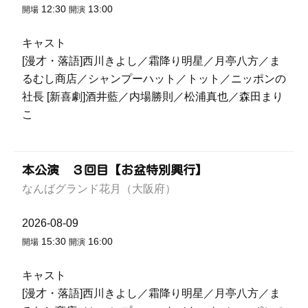
12:30
13:00
開場
開演
キャスト
[漫才・落語]西川きよし／霜降り明星／月亭八方／ま
るむし商店／シャンプーハット／トット／ニッポンの
社長 [新喜劇]酒井藍／内場勝則／松浦真也／森田まり
こ
本公演 ３回目【お盆特別興行】
なんばグランド花月（大阪府）
2026-08-09
15:30
16:00
開場
開演
キャスト
[漫才・落語]西川きよし／霜降り明星／月亭八方／ま