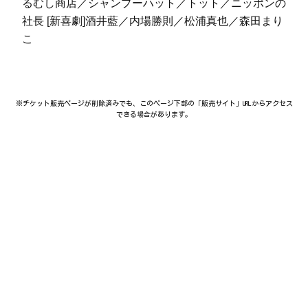
るむし商店／シャンプーハット／トット／ニッポンの
社長 [新喜劇]酒井藍／内場勝則／松浦真也／森田まり
こ
※チケット販売ページが削除済みでも、このページ下部の「販売サイト」URLからアクセス
できる場合があります。