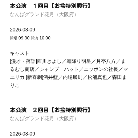
本公演 １回目【お盆特別興行】
なんばグランド花月（大阪府）
2026-08-09
09:30
10:00
開場
開演
キャスト
[漫才・落語]西川きよし／霜降り明星／月亭八方／ま
るむし商店／シャンプーハット／ニッポンの社長／マ
ユリカ [新喜劇]酒井藍／内場勝則／松浦真也／森田ま
りこ
本公演 ２回目【お盆特別興行】
なんばグランド花月（大阪府）
2026-08-09