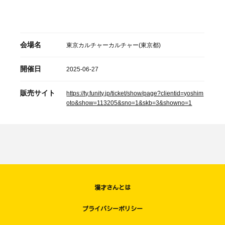
会場名
東京カルチャーカルチャー(東京都)
開催日
2025-06-27
販売サイト
https://ty.funity.jp/ticket/show/page?clientid=yoshim
oto&show=113205&sno=1&skb=3&showno=1
漫才さんとは
プライバシーポリシー