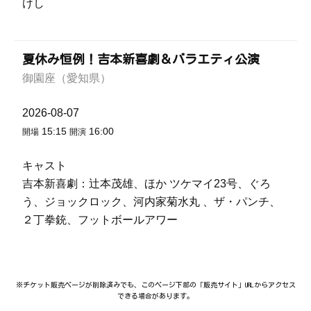
けし
夏休み恒例！吉本新喜劇＆バラエティ公演
御園座（愛知県）
2026-08-07
15:15
16:00
開場
開演
キャスト
吉本新喜劇：辻本茂雄、ほか ツケマイ23号、ぐろ
う、ジョックロック、河内家菊水丸 、ザ・パンチ、
２丁拳銃、フットボールアワー
※チケット販売ページが削除済みでも、このページ下部の「販売サイト」URLからアクセス
できる場合があります。