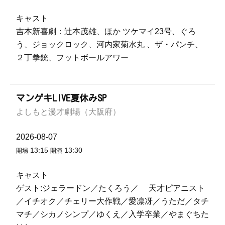
キャスト
吉本新喜劇：辻本茂雄、ほか ツケマイ23号、ぐろ
う、ジョックロック、河内家菊水丸 、ザ・パンチ、
２丁拳銃、フットボールアワー
マンゲキLIVE夏休みSP
よしもと漫才劇場（大阪府）
2026-08-07
13:15
13:30
開場
開演
キャスト
ゲスト:ジェラードン／たくろう／ 天才ピアニスト
／イチオク／チェリー大作戦／愛凛冴／うただ／タチ
マチ／シカノシンプ／ゆくえ／入学卒業／やまぐちた