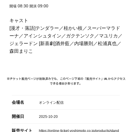
08:30
09:00
開場
開演
キャスト
[漫才・落語]テンダラー／桂かい枝／スーパーマラド
ーナ／アインシュタイン／ガクテンソク／マユリカ／
ジェラードン [新喜劇]酒井藍／内場勝則／松浦真也／
森田まりこ
※チケット販売ページが削除済みでも、このページ下部の「販売サイト」URLからアクセス
できる場合があります。
会場名
オンライン配信
開催日
2025-10-20
販売サイト
https://online-ticket.yoshimoto.co.jp/products/stand