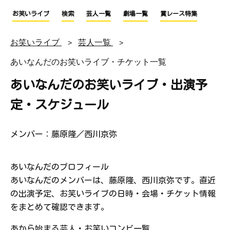
お笑いライブ
検索
芸人一覧
劇場一覧
賞レース特集
お笑いライブ
芸人一覧
あいなんだのお笑いライブ・チケット一覧
あいなんだのお笑いライブ・出演予
定・スケジュール
メンバー：藤原隆／西川京弥
あいなんだのプロフィール
あいなんだのメンバーは、藤原隆、西川京弥です。直近
の出演予定、お笑いライブの日時・会場・チケット情報
をまとめて確認できます。
あから始まる芸人・お笑いコンビ一覧