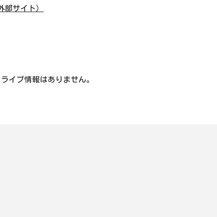
外部サイト）
・ライブ情報はありません。