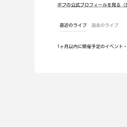
ボブの公式プロフィールを見る（
直近のライブ
過去のライブ
1ヶ月以内に開催予定のイベント