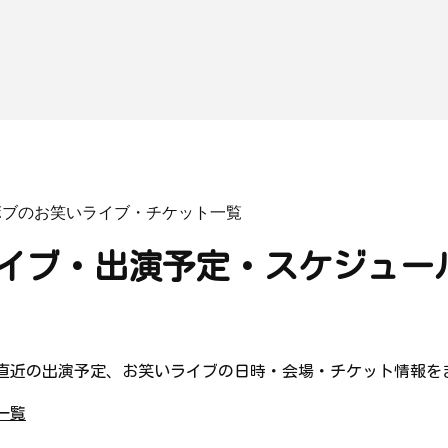
ボブのお笑いライブ・チケット一覧
イブ・出演予定・スケジュー
直近の出演予定、お笑いライブの日時・会場・チケット情報を
一覧