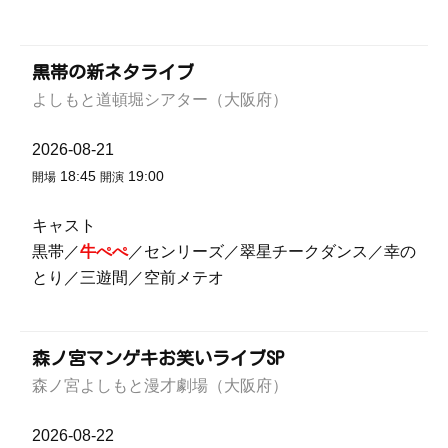
黒帯の新ネタライブ
よしもと道頓堀シアター（大阪府）
2026-08-21
18:45
19:00
開場
開演
キャスト
黒帯／
牛ぺぺ
／センリーズ／翠星チークダンス／幸の
とり／三遊間／空前メテオ
森ノ宮マンゲキお笑いライブSP
森ノ宮よしもと漫才劇場（大阪府）
2026-08-22