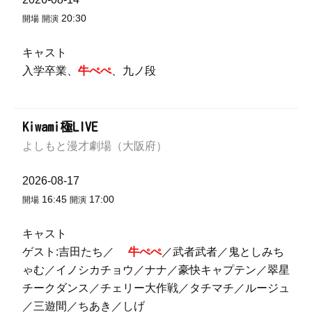
20:30
開場
開演
キャスト
入学卒業、
牛ぺぺ
、九ノ段
Kiwami極LIVE
よしもと漫才劇場（大阪府）
2026-08-17
16:45
17:00
開場
開演
キャスト
ゲスト:吉田たち／
牛ぺぺ
／武者武者／鬼としみち
ゃむ／イノシカチョウ／ナナ／豪快キャプテン／翠星
チークダンス／チェリー大作戦／タチマチ／ルージュ
／三遊間／ちあき／しげ