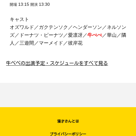
13:15
13:30
開場
開演
キャスト
オズワルド／ガクテンソク／ヘンダーソン／ネルソン
ズ／ドーナツ・ピーナツ／愛凛冴／
牛ぺぺ
／華山／隣
人／三遊間／マーメイド／彼岸花
牛ぺぺの出演予定・スケジュールをすべて見る
漫才さんとは
プライバシーポリシー