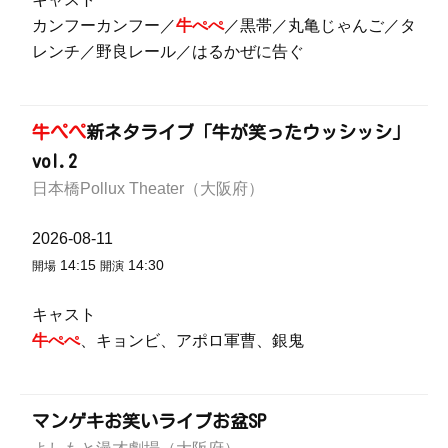
カンフーカンフー／
牛ぺぺ
／黒帯／丸亀じゃんご／タ
レンチ／野良レール／はるかぜに告ぐ
牛ぺぺ
新ネタライブ「牛が笑ったウッシッシ」
vol.2
日本橋Pollux Theater（大阪府）
2026-08-11
14:15
14:30
開場
開演
キャスト
牛ぺぺ
、キョンビ、アポロ軍曹、銀鬼
マンゲキお笑いライブお盆SP