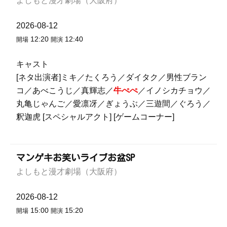
よしもと漫才劇場（大阪府）
2026-08-12
12:20
12:40
開場
開演
キャスト
[ネタ出演者]ミキ／たくろう／ダイタク／男性ブラン
コ／あべこうじ／真輝志／
牛ぺぺ
／イノシカチョウ／
丸亀じゃんご／愛凛冴／ぎょうぶ／三遊間／ぐろう／
釈迦虎 [スペシャルアクト] [ゲームコーナー]
マンゲキお笑いライブお盆SP
よしもと漫才劇場（大阪府）
2026-08-12
15:00
15:20
開場
開演