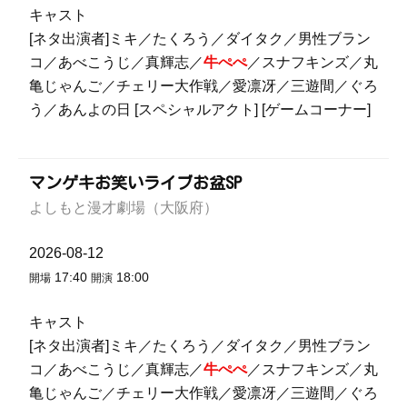
キャスト
[ネタ出演者]ミキ／たくろう／ダイタク／男性ブラン
コ／あべこうじ／真輝志／
牛ぺぺ
／スナフキンズ／丸
亀じゃんご／チェリー大作戦／愛凛冴／三遊間／ぐろ
う／あんよの日 [スペシャルアクト] [ゲームコーナー]
マンゲキお笑いライブお盆SP
よしもと漫才劇場（大阪府）
2026-08-12
17:40
18:00
開場
開演
キャスト
[ネタ出演者]ミキ／たくろう／ダイタク／男性ブラン
コ／あべこうじ／真輝志／
牛ぺぺ
／スナフキンズ／丸
亀じゃんご／チェリー大作戦／愛凛冴／三遊間／ぐろ