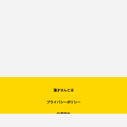
漫才さんとは
プライバシーポリシー
利用規約