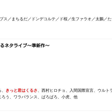
ンプス／まちるだ／ドンデコルテ／ド桜／生ファラオ／太鵬／
るネタライブ～準新作～
る、
きっと君はくるさ
、西村ヒロチョ、入間国際宣言、ウルト
じろう、ワラバランス、ぱろぱろ、小虎、他