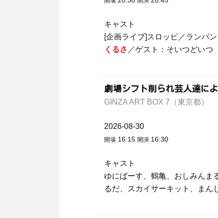
20:30
20:45
開場
開演
キャスト
[企画ライブ]スロッピ／ランパ
くるさ
／ゲスト：そいつどいつ
劇場シフト削られ芸人達によ
GINZA ART BOX 7（東京都）
2026-08-30
16:15
16:30
開場
開演
キャスト
ゆにばーす、鶴亀、おしみんま
るだ、スカイサーキット、まん