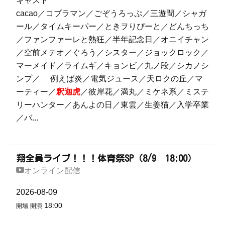
キャスト
cacao／コブラマン／ごぞうろっぷ／三遊間／シャガ
ール／タイムキーパー／ときヲりぴーと／どんちっち
／ファンファーレと熱狂／半年記念日／オニイチャン
／空前メテオ／ぐろう／シスター／ジョックロック／
マーメイド／ライムギ／キョンビ／九ノ段／シカノシ
ンプ／ 例えば炎／電気ジュース／天ロクの丘／マ
ーティー／
釈迦虎
／彼岸花／満丸／ミケネ系／ミステ
リーハンター／あんよの日／東雲／生姜猫／入学卒業
／バ...
翔全員ライブ！！！体育祭SP（8/9 18:00）
オンライン配信
2026-08-09
18:00
開場
開演