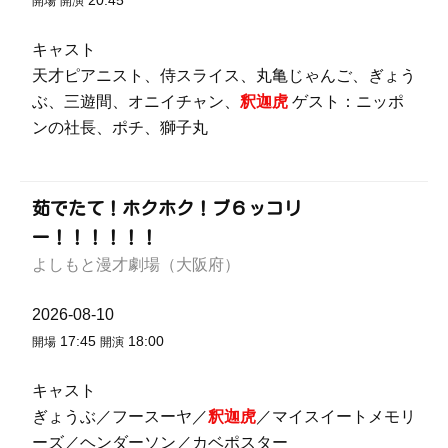
20:45
開場
開演
キャスト
天才ピアニスト、侍スライス、丸亀じゃんご、ぎょう
ぶ、三遊間、オニイチャン、
釈迦虎
ゲスト：ニッポ
ンの社長、ポチ、獅子丸
茹でたて！ホクホク！ブ６ッコリ
ー！！！！！！
よしもと漫才劇場（大阪府）
2026-08-10
17:45
18:00
開場
開演
キャスト
ぎょうぶ／フースーヤ／
釈迦虎
／マイスイートメモリ
ーズ／ヘンダーソン／カベポスター