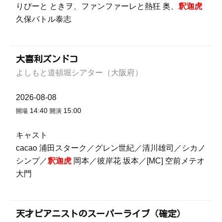
りぴーと ときヲ、ファンファーレと熱狂 奥、
釈迦虎
久保バトル泰志
大喜利ズンドコ
よしもと道頓堀シアター（大阪府）
2026-08-08
14:40
15:00
開場
開演
キャスト
cacao 浦田スターク／グレン世紀／清川雄司／シカノ
シンプ／
釈迦虎
岡本／彼岸花 坂本／[MC] 空前メテオ
大門
天才ピアニストのスーパーライブ（確定）