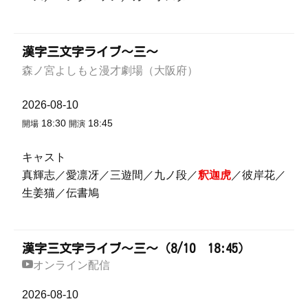
漢字三文字ライブ～三～
森ノ宮よしもと漫才劇場（大阪府）
2026-08-10
18:30
18:45
開場
開演
キャスト
真輝志／愛凛冴／三遊間／九ノ段／
釈迦虎
／彼岸花／
生姜猫／伝書鳩
漢字三文字ライブ～三～（8/10 18:45）
オンライン配信
2026-08-10