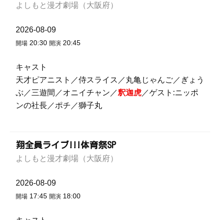
よしもと漫才劇場（大阪府）
2026-08-09
20:30
20:45
開場
開演
キャスト
天才ピアニスト／侍スライス／丸亀じゃんご／ぎょう
ぶ／三遊間／オニイチャン／
釈迦虎
／ゲスト:ニッポ
ンの社長／ポチ／獅子丸
翔全員ライブ!!!体育祭SP
よしもと漫才劇場（大阪府）
2026-08-09
17:45
18:00
開場
開演