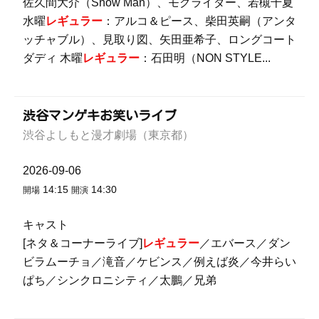
佐久間大介（Snow Man）、モグライダー、若槻千夏
水曜
レギュラー
：アルコ＆ピース、柴田英嗣（アンタ
ッチャブル）、見取り図、矢田亜希子、ロングコート
ダディ 木曜
レギュラー
：石田明（NON STYLE...
渋谷マンゲキお笑いライブ
渋谷よしもと漫才劇場（東京都）
2026-09-06
14:15
14:30
開場
開演
キャスト
[ネタ＆コーナーライブ]
レギュラー
／エバース／ダン
ビラムーチョ／滝音／ケビンス／例えば炎／今井らい
ぱち／シンクロニシティ／太鵬／兄弟