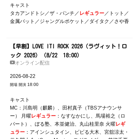
キャスト
タカアンドトシ／ザ・パンチ／
レギュラー
／トット／
金属バット／ジャングルポケット／ダイタク／さや香
【早割】LOVE IT! ROCK 2026（ラヴィット！ロ
ック 2026）（8/22 18:00）
オンライン配信
2026-08-22
18:00
開場
開演
キャスト
MC：川島明（麒麟）、田村真子（TBSアナウンサ
ー） 月曜
レギュラー
：なすなかにし、馬場裕之（ロ
バート）、ぼる塾、本並健治、丸山桂里奈 火曜
レギ
ュラー
：アインシュタイン、ビビる大木、宮舘涼太・