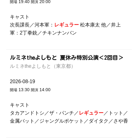
19:40
20:00
開場
開演
キャスト
次長課長／河本軍：
レギュラー
松本康太 他／井上
軍：2丁拳銃／チキンナンバン
ルミネtheよしもと 夏休み特別公演＜2回目＞
ルミネtheよしもと（東京都）
2026-08-19
13:30
14:00
開場
開演
キャスト
タカアンドトシ／ザ・パンチ／
レギュラー
／トット／
金属バット／ジャングルポケット／ダイタク／さや香