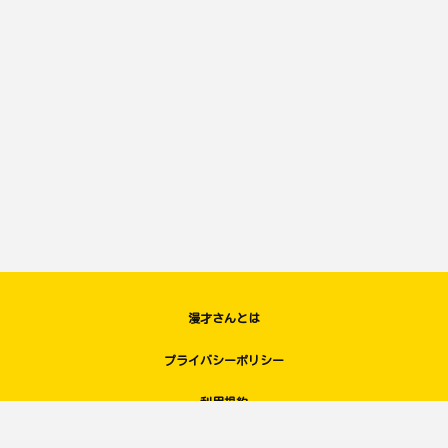
漫才さんとは
プライバシーポリシー
利用規約