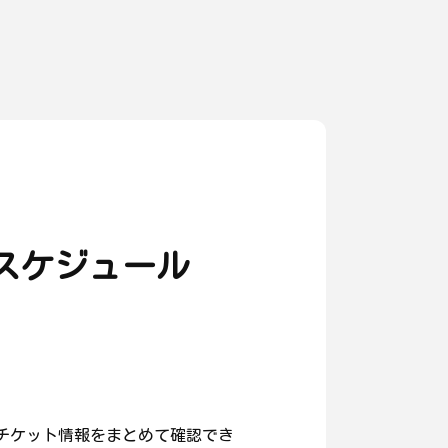
スケジュール
チケット情報をまとめて確認でき