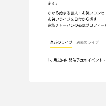
ます。
かから始まる芸人・お笑いコンビ
お笑いライブを日付から探す
家族チャーハンの公式プロフィー
直近のライブ
過去のライブ
1ヶ月以内に開催予定のイベント