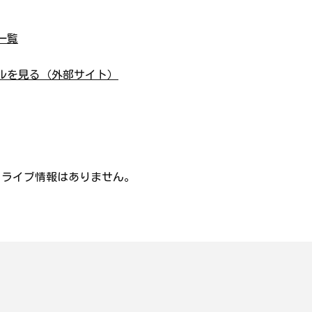
一覧
ルを見る（外部サイト）
・ライブ情報はありません。