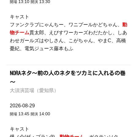
13:10
13:30
開場
開演
キャスト
ファンクラブにゃんちー、ワニプールかどちゃん、
動
物チーム
貫太郎、えびすワーカーズわだたかし、しあ
わせガールズはやしさん、こがちゃん、やまC、高橋
憂紀、電気ジュース藤本もふ
NORAネタ～前の人のネタをツカミに入れるの巻
～
大須演芸場（愛知県）
2026-08-29
13:45
14:00
開場
開演
キャスト
爆ノ介(ザ・プラン9)、
動物チーム
、ガクテンソク、