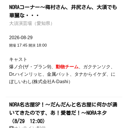
NORAコーナー～梅村さん、井尻さん、大須でも
華麗な・・・
大須演芸場（愛知県）
2026-08-29
17:45
18:00
開場
開演
キャスト
爆ノ介(ザ・プラン9)、
動物チーム
、ガクテンソク、
Dr.ハインリッヒ、金属バット、タナからイケダ、に
ぼしいわし(株式会社A-Dashi）
NORA名古屋SP！～だんだんと名古屋に何かが湧
いてきたのです、あ！愛着だ！～NORAネタ
（8/29 12:00）
オンライン配信