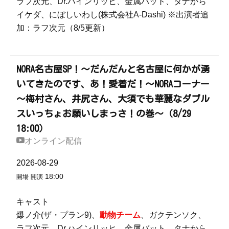
ラフ次元、Dr.ハインリッヒ、金属バット、タナから
イケダ、にぼしいわし(株式会社A-Dashi) ※出演者追
加：ラフ次元（8/5更新）
NORA名古屋SP！～だんだんと名古屋に何かが湧
いてきたのです、あ！愛着だ！～NORAコーナー
～梅村さん、井尻さん、大須でも華麗なダブル
スいっちょお願いしまっさ！の巻～（8/29
18:00）
オンライン配信
2026-08-29
18:00
開場
開演
キャスト
爆ノ介(ザ・プラン9)、
動物チーム
、ガクテンソク、
ラフ次元、Dr.ハインリッヒ、金属バット、タナから