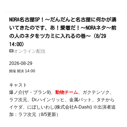
NORA名古屋SP！～だんだんと名古屋に何かが湧
いてきたのです、あ！愛着だ！～NORAネタ～前
の人のネタをツカミに入れるの巻～（8/29
14:00）
オンライン配信
2026-08-29
14:00
開場
開演
キャスト
爆ノ介(ザ・プラン9)、
動物チーム
、ガクテンソク、
ラフ次元、Dr.ハインリッヒ、金属バット、タナから
イケダ、にぼしいわし(株式会社A-Dashi) ※出演者追
加：ラフ次元（8/5更新）