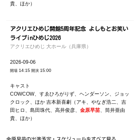
貴、ほか）
アクリエひめじ開館5周年記念 よしもとお笑い
ライブinひめじ2026
アクリエひめじ 大ホール（兵庫県）
2026-09-06
14:15
15:00
開場
開演
キャスト
COWCOW、すゑひろがりず、ヘンダーソン、ジョッ
クロック、ほか 吉本新喜劇（アキ、やなぎ浩二、吉
田ヒロ、島田珠代、高井俊彦、
金原早苗
、筒井亜由
貴、ほか）
金原早苗の出演予定・スケジュールをすべて見る