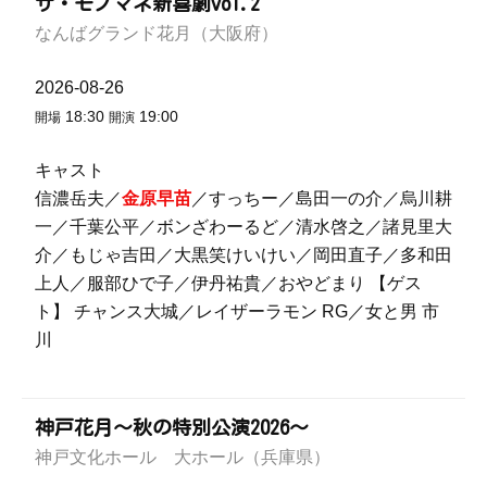
ザ・モノマネ新喜劇vol.2
なんばグランド花月（大阪府）
2026-08-26
18:30
19:00
開場
開演
キャスト
信濃岳夫／
金原早苗
／すっちー／島田一の介／烏川耕
一／千葉公平／ボンざわーるど／清水啓之／諸見里大
介／もじゃ吉田／大黒笑けいけい／岡田直子／多和田
上人／服部ひで子／伊丹祐貴／おやどまり 【ゲス
ト】 チャンス大城／レイザーラモン RG／女と男 市
川
神戸花月～秋の特別公演2026～
神戸文化ホール 大ホール（兵庫県）