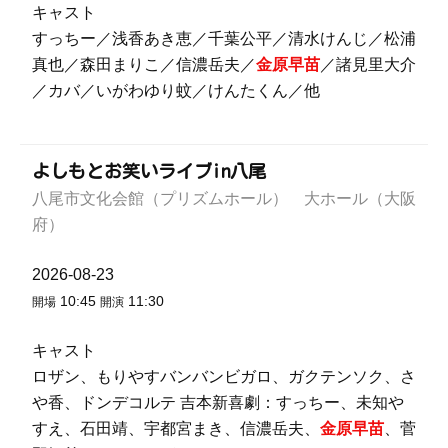
キャスト
すっちー／浅香あき恵／千葉公平／清水けんじ／松浦
真也／森田まりこ／信濃岳夫／
金原早苗
／諸見里大介
／カバ／いがわゆり蚊／けんたくん／他
よしもとお笑いライブin八尾
八尾市文化会館（プリズムホール） 大ホール（大阪
府）
2026-08-23
10:45
11:30
開場
開演
キャスト
ロザン、もりやすバンバンビガロ、ガクテンソク、さ
や香、ドンデコルテ 吉本新喜劇：すっちー、未知や
すえ、石田靖、宇都宮まき、信濃岳夫、
金原早苗
、菅