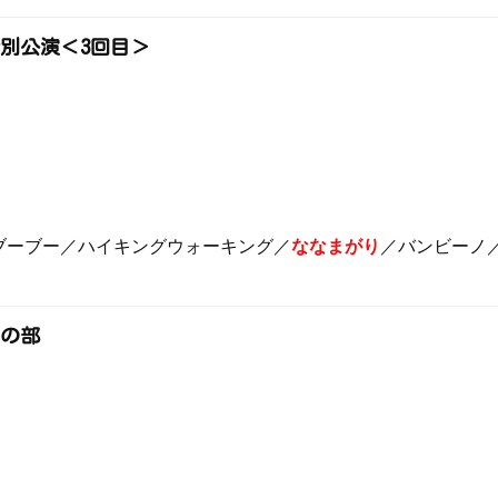
特別公演＜3回目＞
ブーブー／ハイキングウォーキング／
ななまがり
／バンビーノ
るの部