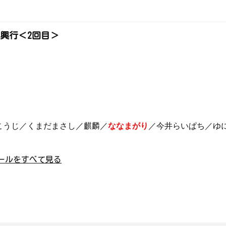
別興行＜2回目＞
こうじ／くまだまさし／麒麟／
ななまがり
／今井らいぱち／ゆ
ールをすべて見る