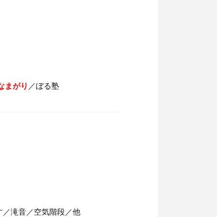
なまがり
／ぼる塾
す／滝音／空気階段／他