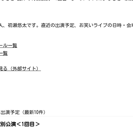
人、初瀬悠太です。直近の出演予定、お笑いライブの日時・会
ール一覧
一覧
見る（外部サイト）
出演予定（最新10件）
特別公演＜1回目＞