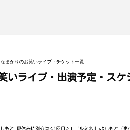
ななまがりのお笑いライブ・チケット一覧
笑いライブ・出演予定・スケ
eよしもと 夏休み特別公演＜1回目＞」（ルミネtheよしもと（東京