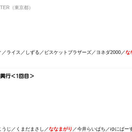
HEATER（東京都）
／ライス／しずる／ビスケットブラザーズ／ヨネダ2000／
な
別興行＜1回目＞
こうじ／くまだまさし／
ななまがり
／今井らいぱち／ゆにばー