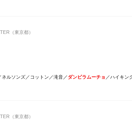
HEATER（東京都）
／ネルソンズ／コットン／滝音／
ダンビラムーチョ
／ハイキン
HEATER（東京都）