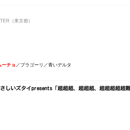
HEATER（東京都）
ムーチョ
／ブラゴーリ／青いデルタ
さしいズタイpresents「超超超、超超超、超超超超超