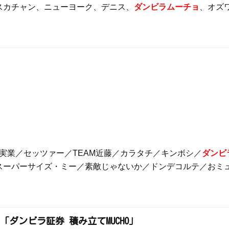
スカチャン、ニューヨーク、デニス、
ダンビラムーチョ
、オズ
）
ゴ実業／セッツァー／TEAM近藤／カラタチ／キンボシ／
ダンビ
スーパーサイズ・ミー／素敵じゃないか／ドンデコルテ／おミュ
「ダンビラ証券 積み立てMUCHO」