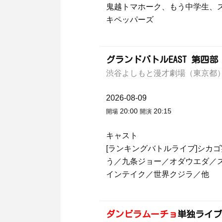
鬼越トマホーク、もう中学生、
キペッパーズ
グランドバトルEAST 第四部
渋谷よしもと漫才劇場（東京都
2026-08-09
20:00
20:15
開場
開演
キャスト
[ランキングバトルライブ]シカ
う／九条ジョー／オダウエダ／
インテイク／世界クジラ／他
ダンビラムーチョ
単独ライブ