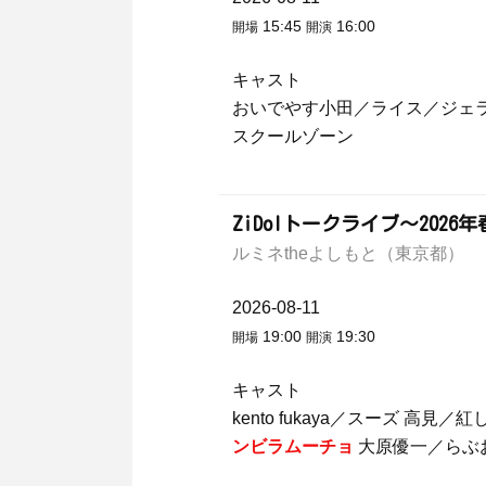
15:45
16:00
開場
開演
キャスト
おいでやす小田／ライス／ジェ
スクールゾーン
ZiDolトークライブ～20
ルミネtheよしもと（東京都）
2026-08-11
19:00
19:30
開場
開演
キャスト
kento fukaya／スーズ 
ンビラムーチョ
大原優一／らぶ