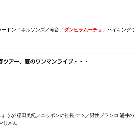
ラードン／ネルソンズ／滝音／
ダンビラムーチョ
／ハイキング
26年春ツアー、夏のワンマンライブ・・・
高見／紅しょうが 稲田美紀／ニッポンの社長 ケツ／男性ブランコ 浦
おじさん