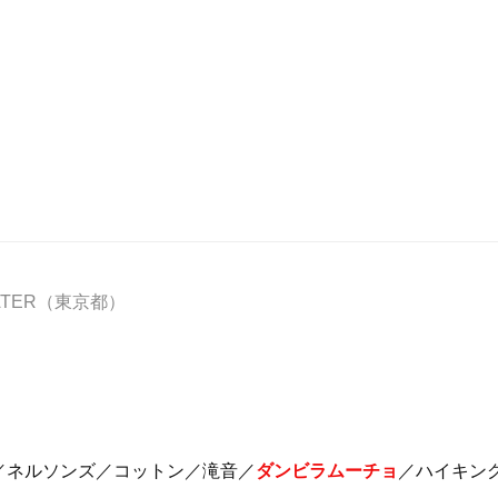
HEATER（東京都）
／ネルソンズ／コットン／滝音／
ダンビラムーチョ
／ハイキン