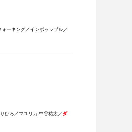
ウォーキング／インポッシブル／
井のりひろ／マユリカ 中谷祐太／
ダ