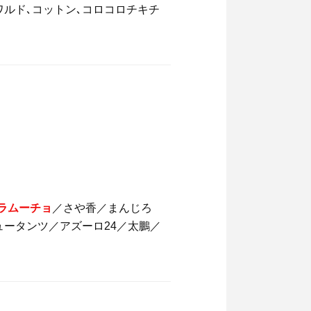
ワルド､コットン､コロコロチキチ
ラムーチョ
／さや香／まんじろ
ータンツ／アズーロ24／太鵬／