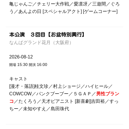
亀じゃんご／チェリー大作戦／愛凛冴／三遊間／ぐろ
う／あんよの日 [スペシャルアクト] [ゲームコーナー]
本公演 ３回目【お盆特別興行】
なんばグランド花月（大阪府）
2026-08-12
15:30
16:00
開場
開演
キャスト
[漫才・落語]桂文珍／村上ショージ／ハイヒール／
COWCOW／パンクブーブー／５ＧＡＰ／
男性ブラン
コ
／たくろう／天才ピアニスト [新喜劇]吉田裕／すっ
ちー／未知やすえ／島田珠代