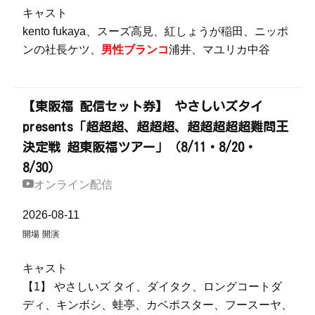
キャスト
kento fukaya、スーズ高見、紅しょうが稲田、ニッポ
ンの社長ケツ、
男性ブランコ
浦井、マユリカ中谷
【東阪福 配信セット券】 やさしいズタイ
presents「超超超、超超超、超超超超超難問王
決定戦 超東阪福ツアー」（8/11・8/20・
8/30）
オンライン配信
2026-08-11
開場
開演
キャスト
【1】 やさしいズ タイ、ダイタク、ロングコートダ
ディ、キンボシ、蛙亭、カベポスター、フースーヤ、