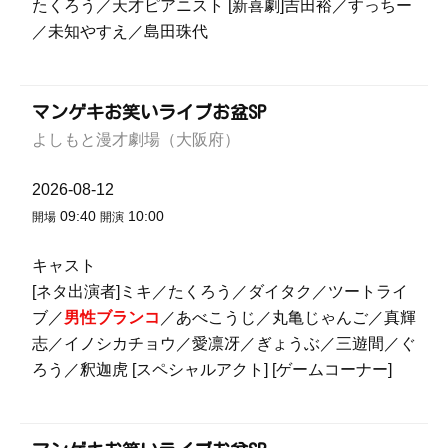
たくろう／天才ピアニスト [新喜劇]吉田裕／すっちー
／未知やすえ／島田珠代
マンゲキお笑いライブお盆SP
よしもと漫才劇場（大阪府）
2026-08-12
09:40
10:00
開場
開演
キャスト
[ネタ出演者]ミキ／たくろう／ダイタク／ツートライ
ブ／
男性ブランコ
／あべこうじ／丸亀じゃんご／真輝
志／イノシカチョウ／愛凛冴／ぎょうぶ／三遊間／ぐ
ろう／釈迦虎 [スペシャルアクト] [ゲームコーナー]