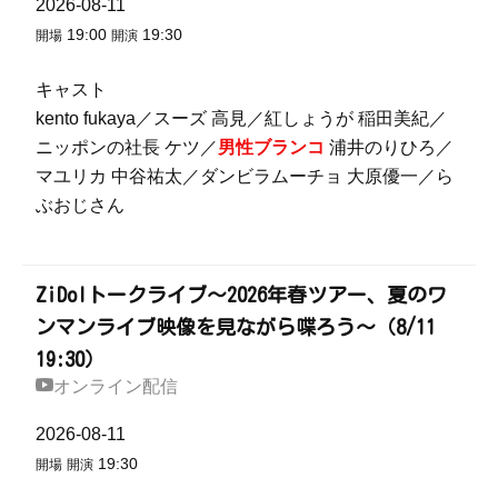
2026-08-11
19:00
19:30
開場
開演
キャスト
kento fukaya／スーズ 高見／紅しょうが 稲田美紀／
ニッポンの社長 ケツ／
男性ブランコ
浦井のりひろ／
マユリカ 中谷祐太／ダンビラムーチョ 大原優一／ら
ぶおじさん
ZiDolトークライブ～2026年春ツアー、夏のワ
ンマンライブ映像を見ながら喋ろう～（8/11
19:30）
オンライン配信
2026-08-11
19:30
開場
開演