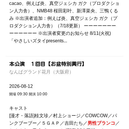
cacao、例えば炎、真空ジェシカ ガク（プロダクショ
ン人力舎）、NMB48 桜田彩叶、新澤菜央、三鴨くる
み ※出演者追加：例えば炎、真空ジェシカ ガク（プ
ロダクション人力舎）（7/18更新） ーーーーーーー
ーーーーーー ※出演者変更のお知らせ 8/11(火祝)
「やさしいズタイpresents...
本公演 １回目【お盆特別興行】
なんばグランド花月（大阪府）
2026-08-12
09:30
10:00
開場
開演
キャスト
[漫才・落語]桂文珍／村上ショージ／COWCOW／パ
ンクブーブー／５ＧＡＰ／吉田たち／
男性ブランコ
／