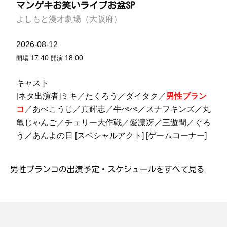
マンゲキお笑いライブお盆SP
よしもと漫才劇場（大阪府）
2026-08-12
17:40
18:00
開場
開演
キャスト
[ネタ出演者]ミキ／たくろう／ダイタク／
男性ブラン
コ
／あべこうじ／真輝志／牛ぺぺ／スナフキンズ／丸
亀じゃんご／チェリー大作戦／愛凛冴／三遊間／ぐろ
う／あんよの日 [スペシャルアクト] [ゲームコーナー]
男性ブランコの出演予定・スケジュールをすべて見る