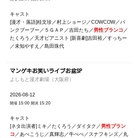
キャスト
[漫才・落語]桂文珍／村上ショージ／COWCOW／パ
ンクブーブー／５ＧＡＰ／吉田たち／
男性ブランコ
／
たくろう／天才ピアニスト [新喜劇]吉田裕／すっちー
／未知やすえ／島田珠代
マンゲキお笑いライブお盆SP
よしもと漫才劇場（大阪府）
2026-08-12
15:00
15:20
開場
開演
キャスト
[ネタ出演者]ミキ／たくろう／ダイタク／
男性ブラン
コ
／あべこうじ／真輝志／牛ぺぺ／スナフキンズ／丸