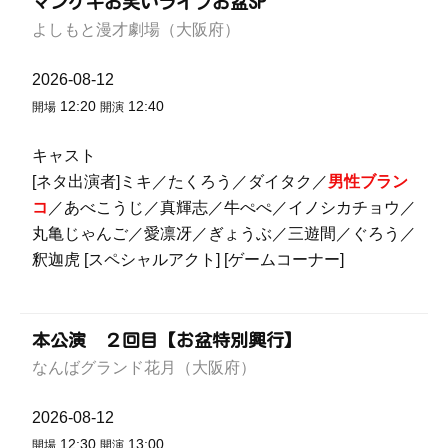
マンゲキお笑いライブお盆SP
よしもと漫才劇場（大阪府）
2026-08-12
12:20
12:40
開場
開演
キャスト
[ネタ出演者]ミキ／たくろう／ダイタク／
男性ブラン
コ
／あべこうじ／真輝志／牛ぺぺ／イノシカチョウ／
丸亀じゃんご／愛凛冴／ぎょうぶ／三遊間／ぐろう／
釈迦虎 [スペシャルアクト] [ゲームコーナー]
本公演 ２回目【お盆特別興行】
なんばグランド花月（大阪府）
2026-08-12
12:30
13:00
開場
開演