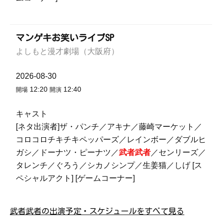
マンゲキお笑いライブSP
よしもと漫才劇場（大阪府）
2026-08-30
12:20
12:40
開場
開演
キャスト
[ネタ出演者]ザ・パンチ／アキナ／藤崎マーケット／
コロコロチキチキペッパーズ／レインボー／ダブルヒ
ガシ／ドーナツ・ピーナツ／
武者武者
／センリーズ／
タレンチ／ぐろう／シカノシンプ／生姜猫／しげ [ス
ペシャルアクト] [ゲームコーナー]
武者武者の出演予定・スケジュールをすべて見る