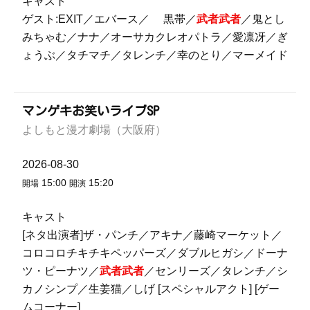
キャスト
ゲスト:EXIT／エバース／ 黒帯／
武者武者
／鬼とし
みちゃむ／ナナ／オーサカクレオパトラ／愛凛冴／ぎ
ょうぶ／タチマチ／タレンチ／幸のとり／マーメイド
マンゲキお笑いライブSP
よしもと漫才劇場（大阪府）
2026-08-30
15:00
15:20
開場
開演
キャスト
[ネタ出演者]ザ・パンチ／アキナ／藤崎マーケット／
コロコロチキチキペッパーズ／ダブルヒガシ／ドーナ
ツ・ピーナツ／
武者武者
／センリーズ／タレンチ／シ
カノシンプ／生姜猫／しげ [スペシャルアクト] [ゲー
ムコーナー]