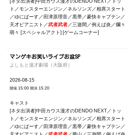
[ネタ出演者]中田カウス漫才のDENDO NEXT／トッ
ト／モンスターエンジン／ネルソンズ／相席スタート
／ゆにばーす／田津原理音／黒帯／豪快キャプテン／
天才ピアニスト／
武者武者
／三遊間／例えば炎／爛々
萌々 [スペシャルアクト] [ゲームコーナー]
マンゲキお笑いライブお盆SP
よしもと漫才劇場（大阪府）
2026-08-15
15:00
15:20
開場
開演
キャスト
[ネタ出演者]中田カウス漫才のDENDO NEXT／トッ
ト／モンスターエンジン／ネルソンズ／相席スタート
／ゆにばーす／田津原理音／黒帯／豪快キャプテン／
天才ピアニスト／
武者武者
／華山／三遊間／例えば炎