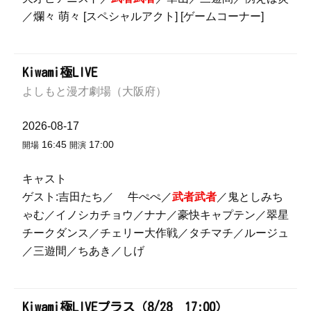
／爛々 萌々 [スペシャルアクト] [ゲームコーナー]
Kiwami極LIVE
よしもと漫才劇場（大阪府）
2026-08-17
16:45
17:00
開場
開演
キャスト
ゲスト:吉田たち／ 牛ぺぺ／
武者武者
／鬼としみち
ゃむ／イノシカチョウ／ナナ／豪快キャプテン／翠星
チークダンス／チェリー大作戦／タチマチ／ルージュ
／三遊間／ちあき／しげ
Kiwami極LIVEプラス（8/28 17:00）