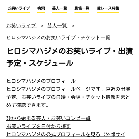
お笑いライブ
検索
芸人一覧
劇場一覧
賞レース特集
お笑いライブ
芸人一覧
ヒロシマハジメのお笑いライブ・チケット一覧
ヒロシマハジメのお笑いライブ・出演
予定・スケジュール
ヒロシマハジメのプロフィール
ヒロシマハジメのプロフィールページです。直近の出演
予定、お笑いライブの日時・会場・チケット情報をまと
めて確認できます。
ひから始まる芸人・お笑いコンビ一覧
お笑いライブを日付から探す
ヒロシマハジメの公式プロフィールを見る（外部サイ