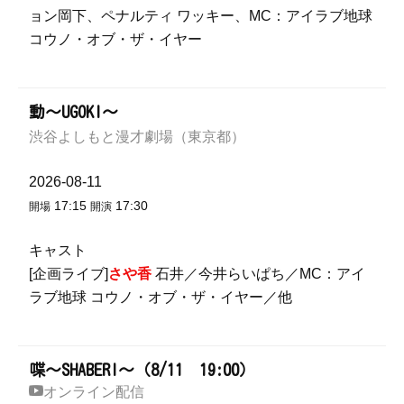
ョン岡下、ペナルティ ワッキー、MC：アイラブ地球
コウノ・オブ・ザ・イヤー
動～UGOKI～
渋谷よしもと漫才劇場（東京都）
2026-08-11
17:15
17:30
開場
開演
キャスト
[企画ライブ]
さや香
石井／今井らいぱち／MC：アイ
ラブ地球 コウノ・オブ・ザ・イヤー／他
喋～SHABERI～（8/11 19:00）
オンライン配信