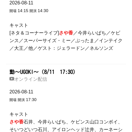
2026-08-11
14:15
14:30
開場
開演
キャスト
[ネタ＆コーナーライブ]
さや香
／今井らいぱち／ケビ
ンス／スーパーサイズ・ミー／ぶったま／インテイク
／大王／他／ゲスト：ジェラードン／ネルソンズ
動～UGOKI～（8/11 17:30）
オンライン配信
2026-08-11
17:30
開場
開演
キャスト
さや香
石井、今井らいぱち、ケビンス山口コンボイ、
そいつどいつ石川、アイロンヘッド辻井、カーネーシ