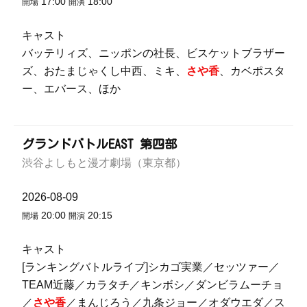
17:00
18:00
開場
開演
キャスト
バッテリィズ、ニッポンの社長、ビスケットブラザー
ズ、おたまじゃくし中西、ミキ、
さや香
、カベポスタ
ー、エバース、ほか
グランドバトルEAST 第四部
渋谷よしもと漫才劇場（東京都）
2026-08-09
20:00
20:15
開場
開演
キャスト
[ランキングバトルライブ]シカゴ実業／セッツァー／
TEAM近藤／カラタチ／キンボシ／ダンビラムーチョ
／
さや香
／まんじろう／九条ジョー／オダウエダ／ス