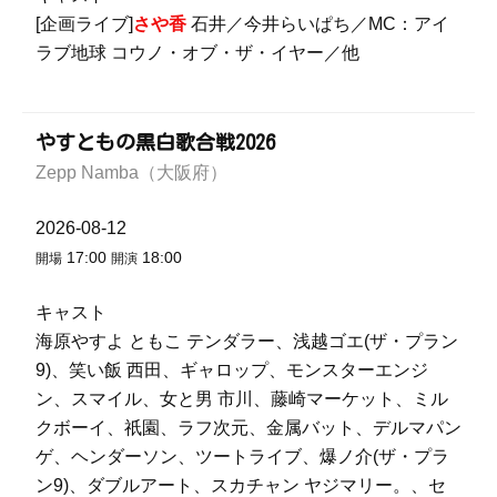
[企画ライブ]
さや香
石井／今井らいぱち／MC：アイ
ラブ地球 コウノ・オブ・ザ・イヤー／他
やすともの黒白歌合戦2026
Zepp Namba（大阪府）
2026-08-12
17:00
18:00
開場
開演
キャスト
海原やすよ ともこ テンダラー、浅越ゴエ(ザ・プラン
9)、笑い飯 西田、ギャロップ、モンスターエンジ
ン、スマイル、女と男 市川、藤崎マーケット、ミル
クボーイ、祇園、ラフ次元、金属バット、デルマパン
ゲ、ヘンダーソン、ツートライブ、爆ノ介(ザ・プラ
ン9)、ダブルアート、スカチャン ヤジマリー。、セ