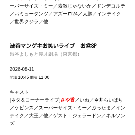
ーパーサイズ・ミー／素敵じゃないか／ドンデコルテ
／おミュータンツ／アズーロ24／太鵬／インテイク
／世界クジラ／他
渋谷マンゲキお笑いライブ お盆SP
渋谷よしもと漫才劇場（東京都）
2026-08-11
10:45
11:00
開場
開演
キャスト
[ネタ＆コーナーライブ]
さや香
／いぬ／今井らいぱち
／ケビンス／スーパーサイズ・ミー／ぶったま／イン
テイク／大王／他／ゲスト：ジェラードン／ネルソン
ズ