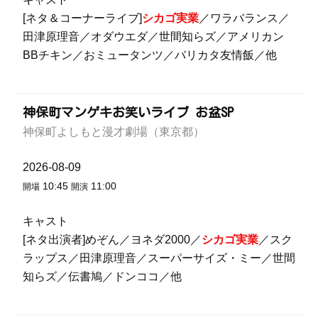
[ネタ＆コーナーライブ]
シカゴ実業
／ワラバランス／
田津原理音／オダウエダ／世間知らズ／アメリカン
BBチキン／おミュータンツ／バリカタ友情飯／他
神保町マンゲキお笑いライブ お盆SP
神保町よしもと漫才劇場（東京都）
2026-08-09
10:45
11:00
開場
開演
キャスト
[ネタ出演者]めぞん／ヨネダ2000／
シカゴ実業
／スク
ラップス／田津原理音／スーパーサイズ・ミー／世間
知らズ／伝書鳩／ドンココ／他