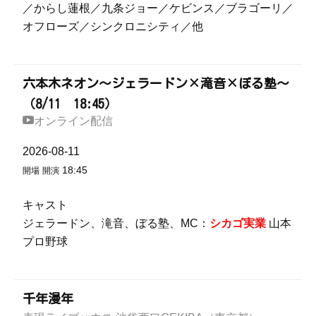
／からし蓮根／九条ジョー／ケビンス／ブラゴーリ／
オフローズ／シンクロニシティ／他
六本木ネオン～ジェラードン×滝音×ぼる塾～
（8/11 18:45）
オンライン配信
2026-08-11
18:45
開場
開演
キャスト
ジェラードン、滝音、ぼる塾、MC：
シカゴ実業
山本
プロ野球
千年漫年