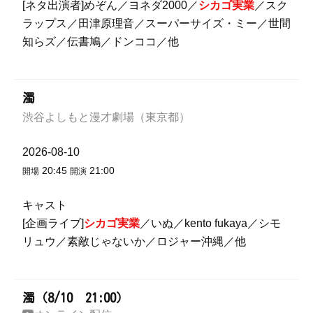
[ネタ出演者]めぞん／ヨネダ2000／
シカゴ実業
／スク
ラップス／田津原理音／スーパーサイズ・ミー／世間
知らズ／伝書鳩／ドンココ／他
濁
渋谷よしもと漫才劇場（東京都）
2026-08-10
20:45
21:00
開場
開演
キャスト
[企画ライブ]
シカゴ実業
／いぬ／kento fukaya／シモ
リュウ／素敵じゃないか／ロジャー沖縄／他
濁（8/10 21:00）