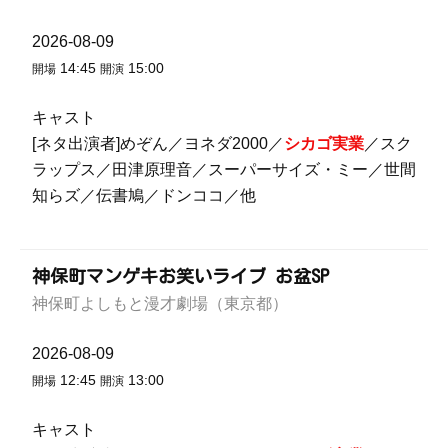
2026-08-09
14:45
15:00
開場
開演
キャスト
[ネタ出演者]めぞん／ヨネダ2000／
シカゴ実業
／スク
ラップス／田津原理音／スーパーサイズ・ミー／世間
知らズ／伝書鳩／ドンココ／他
神保町マンゲキお笑いライブ お盆SP
神保町よしもと漫才劇場（東京都）
2026-08-09
12:45
13:00
開場
開演
キャスト