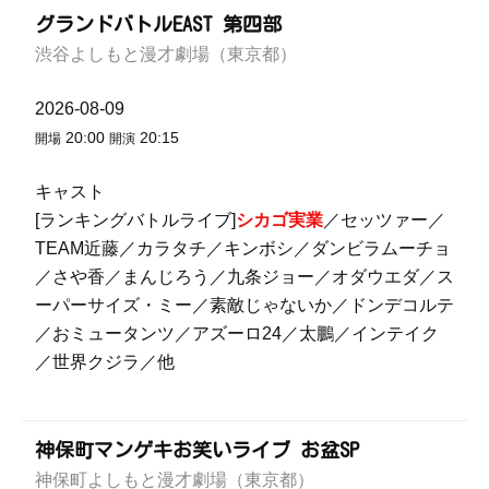
グランドバトルEAST 第四部
渋谷よしもと漫才劇場（東京都）
2026-08-09
20:00
20:15
開場
開演
キャスト
[ランキングバトルライブ]
シカゴ実業
／セッツァー／
TEAM近藤／カラタチ／キンボシ／ダンビラムーチョ
／さや香／まんじろう／九条ジョー／オダウエダ／ス
ーパーサイズ・ミー／素敵じゃないか／ドンデコルテ
／おミュータンツ／アズーロ24／太鵬／インテイク
／世界クジラ／他
神保町マンゲキお笑いライブ お盆SP
神保町よしもと漫才劇場（東京都）