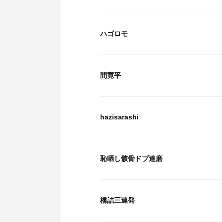
ハゴロモ
間寛平
hazisarashi
恥晒し骸骨ドブ達磨
橋詰三連発