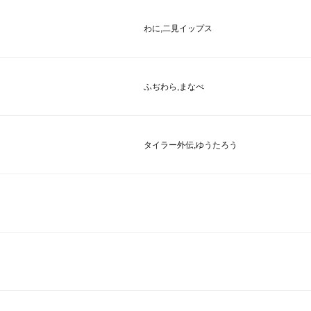
わに,二見イップス
ふぢわら,まなべ
タイラー外伝,ゆうたろう