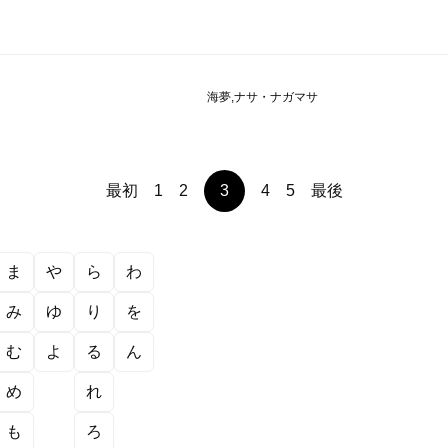
海夢,ナサ・ナガマサ
最初
1
2
3
4
5
最後
ま
や
ら
わ
み
ゆ
り
を
む
よ
る
ん
め
れ
も
ろ