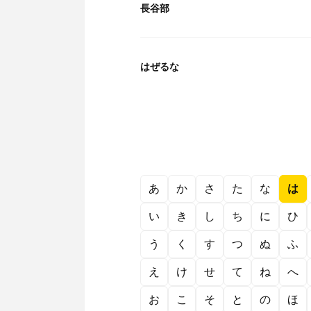
長谷部
はぜるな
あ
か
さ
た
な
は
い
き
し
ち
に
ひ
う
く
す
つ
ぬ
ふ
え
け
せ
て
ね
へ
お
こ
そ
と
の
ほ