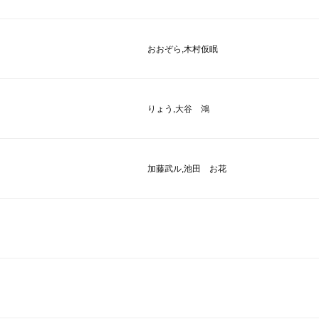
おおぞら,木村仮眠
りょう,大谷 鴻
加藤武ル,池田 お花