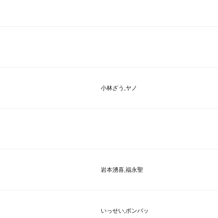
小林ざう,ヤノ
岩本湧喜,福永聖
いっせい,ボンバッ