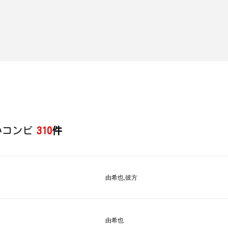
いコンビ
310
件
由希也,彼方
由希也