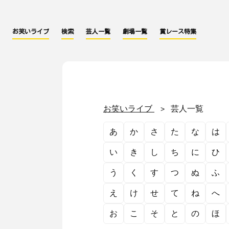
お笑いライブ
検索
芸人一覧
劇場一覧
賞レース特集
お笑いライブ
芸人一覧
あ
か
さ
た
な
は
い
き
し
ち
に
ひ
う
く
す
つ
ぬ
ふ
え
け
せ
て
ね
へ
お
こ
そ
と
の
ほ