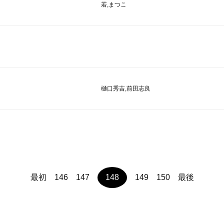
若,まつこ
樋口秀吉,前田志良
最初
146
147
148
149
150
最後