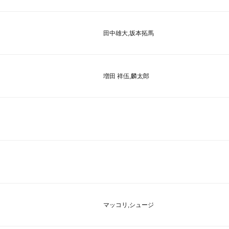
田中雄大,坂本拓馬
増田 祥伍,麟太郎
マッコリ,シュージ