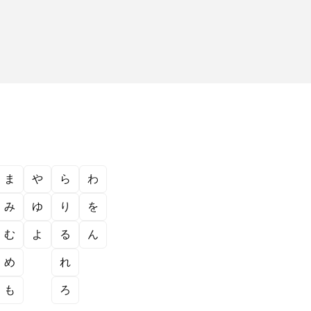
ま
や
ら
わ
み
ゆ
り
を
む
よ
る
ん
め
れ
も
ろ