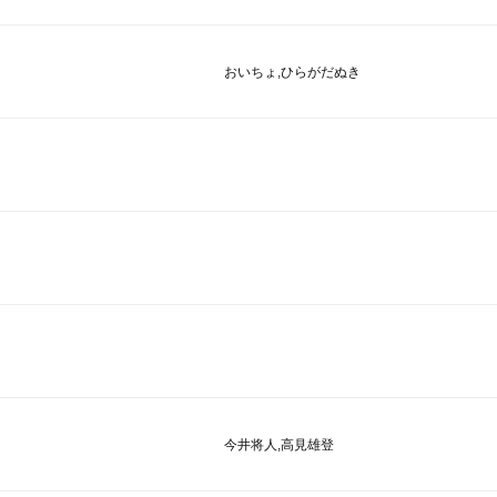
おいちょ,ひらがだぬき
今井将人,高見雄登