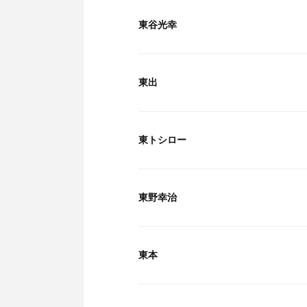
東谷光幸
東出
東トシロー
東野幸治
東本