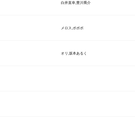
白井直幸,豊川喬介
メロス,ポポポ
オリ,坂本あるく