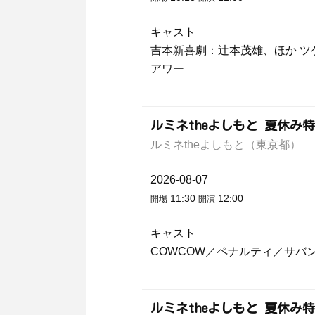
キャスト
吉本新喜劇：辻本茂雄、ほか ツ
アワー
ルミネtheよしもと 夏休み
ルミネtheよしもと（東京都）
2026-08-07
11:30
12:00
開場
開演
キャスト
COWCOW／ペナルティ／サバ
ルミネtheよしもと 夏休み