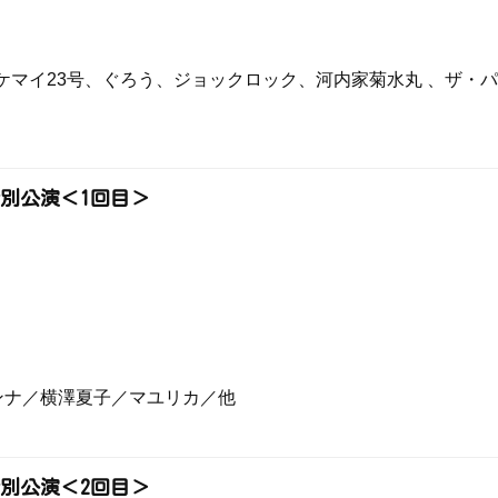
ケマイ23号、ぐろう、ジョックロック、河内家菊水丸 、ザ・
特別公演＜1回目＞
ンナ／横澤夏子／マユリカ／他
特別公演＜2回目＞