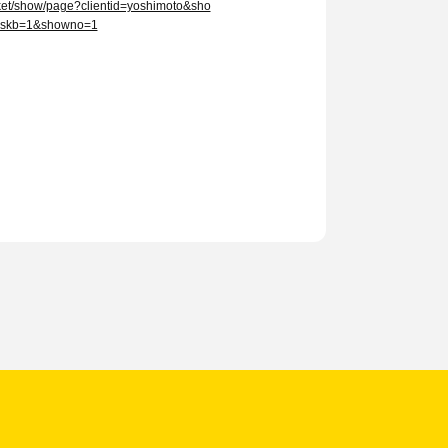
/ticket/show/page?clientid=yoshimoto&sho
skb=1&showno=1