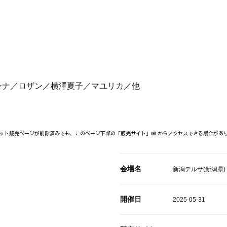
ンナ／ロザン／横澤夏子／マユリカ／他
ット販売ページが削除済みでも、このページ下部の「販売サイト」URLからアクセスできる場合があ
会場名
新潟テルサ(新潟県)
開催日
2025-05-31