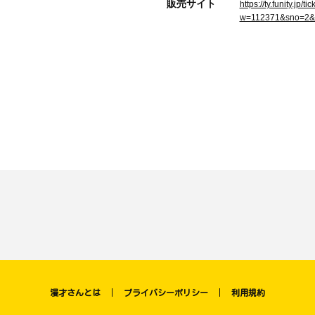
販売サイト
https://ty.funity.jp
w=112371&sno=2&
漫才さんとは
プライバシーポリシー
利用規約