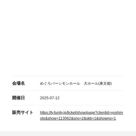
会場名
めぐろパーシモンホール 大ホール(東京都)
開催日
2025-07-12
販売サイト
https://ty.funity.jp/ticket/show/page?clientid=yoshim
oto&show=113062&sno=2&skb=1&showno=1