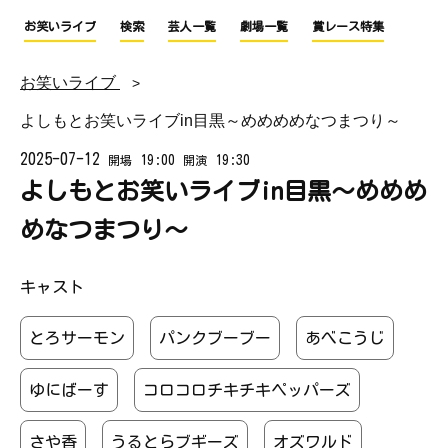
お笑いライブ
検索
芸人一覧
劇場一覧
賞レース特集
お笑いライブ
よしもとお笑いライブin目黒～めめめめなつまつり～
2025-07-12
19:00
19:30
開場
開演
よしもとお笑いライブin目黒～めめめ
めなつまつり～
キャスト
とろサーモン
パンクブーブー
あべこうじ
ゆにばーす
コロコロチキチキペッパーズ
さや香
うるとらブギーズ
オズワルド