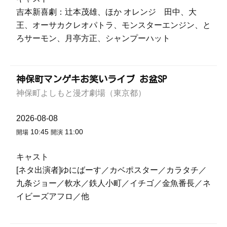
吉本新喜劇：辻本茂雄、ほか オレンジ 田中、大
王、オーサカクレオパトラ、モンスターエンジン、と
ろサーモン、月亭方正、シャンプーハット
神保町マンゲキお笑いライブ お盆SP
神保町よしもと漫才劇場（東京都）
2026-08-08
10:45
11:00
開場
開演
キャスト
[ネタ出演者]ゆにばーす／カベポスター／カラタチ／
九条ジョー／軟水／鉄人小町／イチゴ／金魚番長／ネ
イビーズアフロ／他