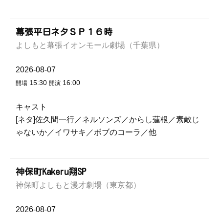
幕張平日ネタＳＰ１６時
よしもと幕張イオンモール劇場（千葉県）
2026-08-07
15:30
16:00
開場
開演
キャスト
[ネタ]佐久間一行／ネルソンズ／からし蓮根／素敵じ
ゃないか／イワサキ／ボブのコーラ／他
神保町Kakeru翔SP
神保町よしもと漫才劇場（東京都）
2026-08-07