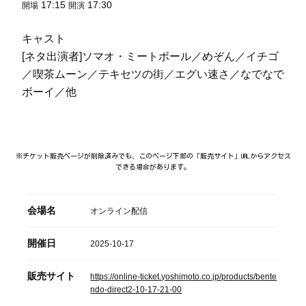
17:15
17:30
開場
開演
キャスト
[ネタ出演者]ソマオ・ミートボール／めぞん／イチゴ
／喫茶ムーン／テキセツの街／エグい速さ／なでなで
ボーイ／他
※チケット販売ページが削除済みでも、このページ下部の「販売サイト」URLからアクセス
できる場合があります。
会場名
オンライン配信
開催日
2025-10-17
販売サイト
https://online-ticket.yoshimoto.co.jp/products/bente
ndo-direct2-10-17-21-00