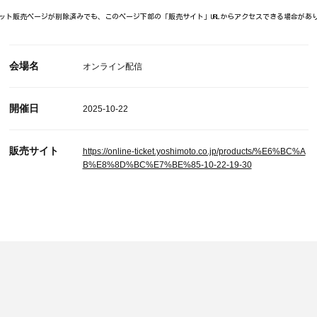
ット販売ページが削除済みでも、このページ下部の「販売サイト」URLからアクセスできる場合があ
会場名
オンライン配信
開催日
2025-10-22
販売サイト
https://online-ticket.yoshimoto.co.jp/products/%E6%BC%A
B%E8%8D%BC%E7%BE%85-10-22-19-30