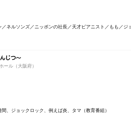
ン／ネルソンズ／ニッポンの社長／天才ピアニスト／もも／ジ
んじつ～
A TTホール（大阪府）
遊間、ジョックロック、例えば炎、タマ（教育番組）