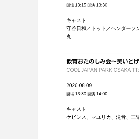
13:15
13:30
開場
開演
キャスト
守谷日和／トット／ヘンダーソ
丸
教育おたのしみ会～笑いとげ
COOL JAPAN PARK OSAK
2026-08-09
13:30
14:00
開場
開演
キャスト
ケビンス、マユリカ、滝音、三