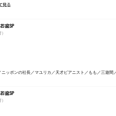
て見る
お盆SP
府）
／ニッポンの社長／マユリカ／天才ピアニスト／もも／三遊間
お盆SP
府）