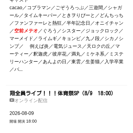
cacao／コブラマン／ごぞうろっぷ／三遊間／シャガ
ール／タイムキーパー／ときヲりぴーと／どんちっち
／ファンファーレと熱狂／半年記念日／オニイチャン
／
空前メテオ
／ぐろう／シスター／ジョックロック／
マーメイド／ライムギ／キョンビ／九ノ段／シカノシ
ンプ／ 例えば炎／電気ジュース／天ロクの丘／マ
ーティー／釈迦虎／彼岸花／満丸／ミケネ系／ミステ
リーハンター／あんよの日／東雲／生姜猫／入学卒業
／バ...
翔全員ライブ！！！体育祭SP（8/9 18:00）
オンライン配信
2026-08-09
18:00
開場
開演