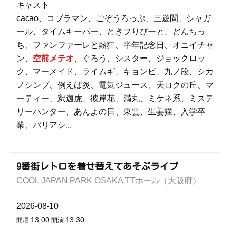
キャスト
cacao、コブラマン、ごぞうろっぷ、三遊間、シャガ
ール、タイムキーパー、ときヲりぴーと、どんちっ
ち、ファンファーレと熱狂、半年記念日、オニイチャ
ン、
空前メテオ
、ぐろう、シスター、ジョックロッ
ク、マーメイド、ライムギ、キョンビ、九ノ段、シカ
ノシンプ、例えば炎、電気ジュース、天ロクの丘、マ
ーティー、釈迦虎、彼岸花、満丸、ミケネ系、ミステ
リーハンター、あんよの日、東雲、生姜猫、入学卒
業、バリアシ...
9番街レトロを着せ替えてあそぶライブ
COOL JAPAN PARK OSAKA TTホール（大阪府）
2026-08-10
13:00
13:30
開場
開演