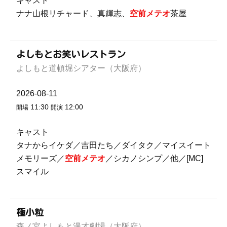
キャスト
ナナ山根リチャード、真輝志、
空前メテオ
茶屋
よしもとお笑いレストラン
よしもと道頓堀シアター（大阪府）
2026-08-11
11:30
12:00
開場
開演
キャスト
タナからイケダ／吉田たち／ダイタク／マイスイート
メモリーズ／
空前メテオ
／シカノシンプ／他／[MC]
スマイル
極小粒
森ノ宮よしもと漫才劇場（大阪府）