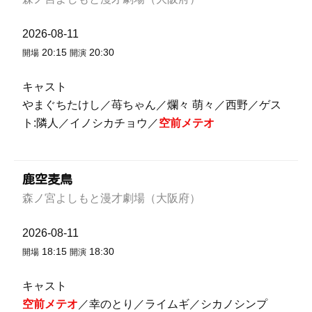
2026-08-11
20:15
20:30
開場
開演
キャスト
やまぐちたけし／苺ちゃん／爛々 萌々／西野／ゲス
ト:隣人／イノシカチョウ／
空前メテオ
鹿空麦鳥
森ノ宮よしもと漫才劇場（大阪府）
2026-08-11
18:15
18:30
開場
開演
キャスト
空前メテオ
／幸のとり／ライムギ／シカノシンプ