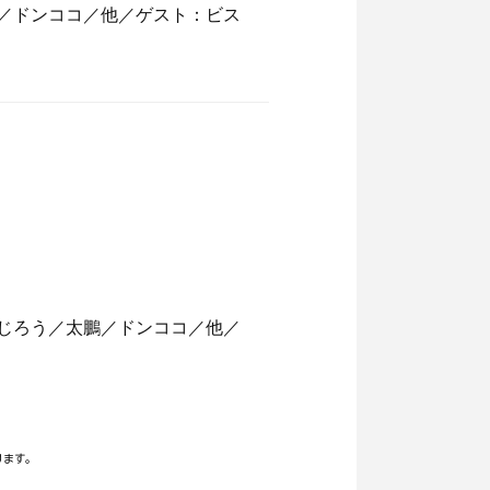
／太鵬／ドンココ／他／ゲスト：ビス
／まんじろう／太鵬／ドンココ／他／
ります。