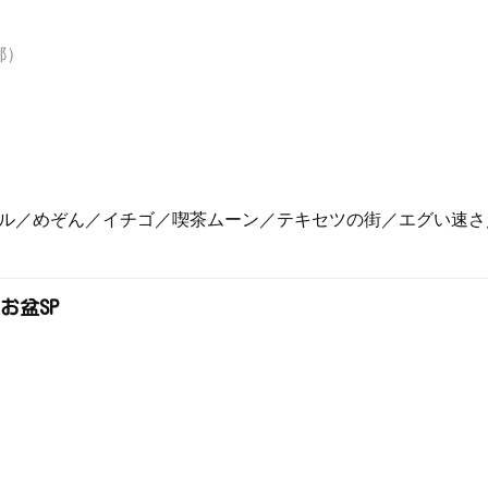
都）
ール／めぞん／イチゴ／喫茶ムーン／テキセツの街／エグい速
お盆SP
）