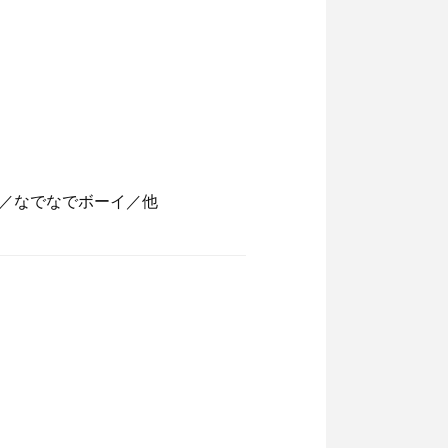
さ／なでなでボーイ／他