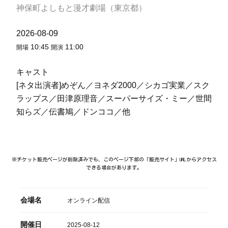
神保町よしもと漫才劇場（東京都）
2026-08-09
10:45
11:00
開場
開演
キャスト
[ネタ出演者]めぞん／ヨネダ2000／シカゴ実業／スク
ラップス／田津原理音／スーパーサイズ・ミー／世間
知らズ／伝書鳩／ドンココ／他
※チケット販売ページが削除済みでも、このページ下部の「販売サイト」URLからアクセス
できる場合があります。
会場名
オンライン配信
開催日
2025-08-12