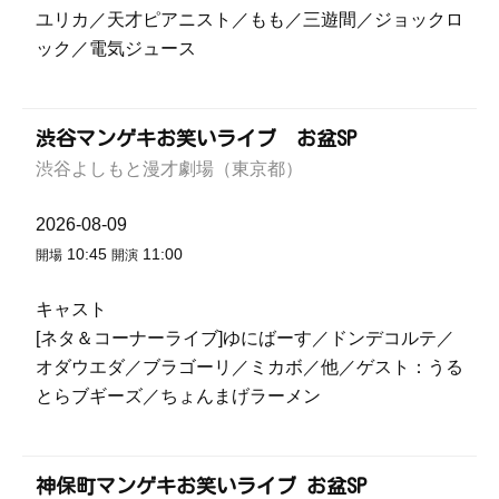
ユリカ／天才ピアニスト／もも／三遊間／ジョックロ
ック／電気ジュース
渋谷マンゲキお笑いライブ お盆SP
渋谷よしもと漫才劇場（東京都）
2026-08-09
10:45
11:00
開場
開演
キャスト
[ネタ＆コーナーライブ]ゆにばーす／ドンデコルテ／
オダウエダ／ブラゴーリ／ミカボ／他／ゲスト：うる
とらブギーズ／ちょんまげラーメン
神保町マンゲキお笑いライブ お盆SP