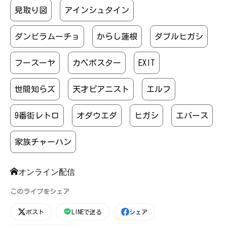
見取り図
アインシュタイン
ダンビラムーチョ
からし蓮根
ダブルヒガシ
フースーヤ
カベポスター
EXIT
世間知らズ
天才ピアニスト
エルフ
9番街レトロ
オダウエダ
ヒガシ
エバース
家族チャーハン
オンライン配信
このライブをシェア
ポスト
LINEで送る
シェア