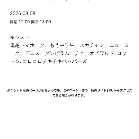
2026-08-08
12:00
13:00
開場
開演
キャスト
鬼越トマホーク、もう中学生、スカチャン、ニューヨ
ーク、デニス、ダンビラムーチョ、オズワルド､コッ
トン､コロコロチキチキペッパーズ
※チケット販売ページが削除済みでも、このページ下部の「販売サイト」URLからアクセス
できる場合があります。