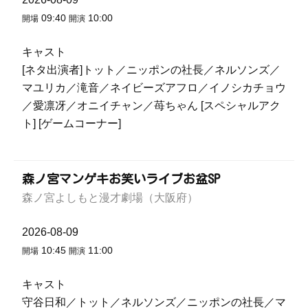
09:40
10:00
開場
開演
キャスト
[ネタ出演者]トット／ニッポンの社長／ネルソンズ／
マユリカ／滝音／ネイビーズアフロ／イノシカチョウ
／愛凛冴／オニイチャン／苺ちゃん [スペシャルアク
ト] [ゲームコーナー]
森ノ宮マンゲキお笑いライブお盆SP
森ノ宮よしもと漫才劇場（大阪府）
2026-08-09
10:45
11:00
開場
開演
キャスト
守谷日和／トット／ネルソンズ／ニッポンの社長／マ