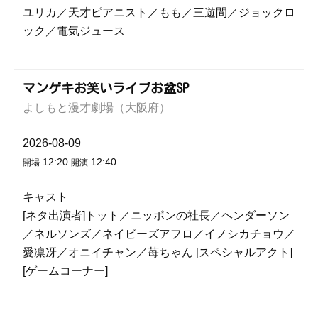
ユリカ／天才ピアニスト／もも／三遊間／ジョックロ
ック／電気ジュース
マンゲキお笑いライブお盆SP
よしもと漫才劇場（大阪府）
2026-08-09
12:20
12:40
開場
開演
キャスト
[ネタ出演者]トット／ニッポンの社長／ヘンダーソン
／ネルソンズ／ネイビーズアフロ／イノシカチョウ／
愛凛冴／オニイチャン／苺ちゃん [スペシャルアクト]
[ゲームコーナー]