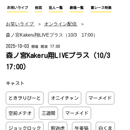
お笑いライブ
検索
芸人一覧
劇場一覧
賞レース特集
お笑いライブ
オンライン配信
森ノ宮Kakeru翔LIVEプラス（10/3 17:00）
2025-10-03
17:00
開場
開演
森ノ宮Kakeru翔LIVEプラス（10/3
17:00）
キャスト
ときヲりぴーと
オニイチャン
マーメイド
空前メテオ
三遊間
マーメイド
ジョックロック
釈迦虎
生姜猫
白くま