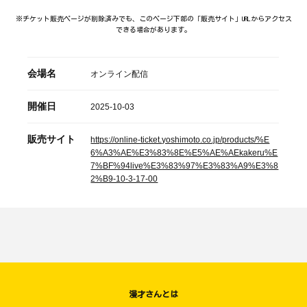
※チケット販売ページが削除済みでも、このページ下部の「販売サイト」URLからアクセス
できる場合があります。
会場名
オンライン配信
開催日
2025-10-03
販売サイト
https://online-ticket.yoshimoto.co.jp/products/%E
6%A3%AE%E3%83%8E%E5%AE%AEkakeru%E
7%BF%94live%E3%83%97%E3%83%A9%E3%8
2%B9-10-3-17-00
漫才さんとは