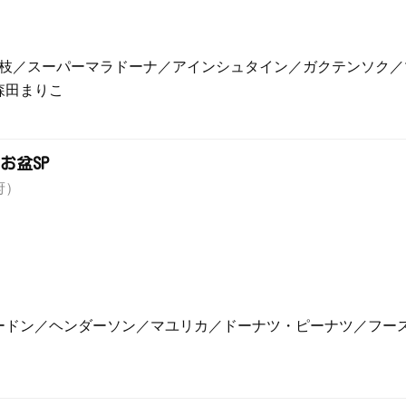
い枝／スーパーマラドーナ／アインシュタイン／ガクテンソク／マ
森田まりこ
お盆SP
府）
ードン／ヘンダーソン／マユリカ／ドーナツ・ピーナツ／フー