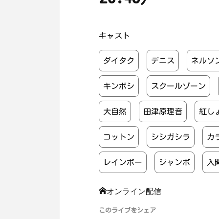
キャスト
ダイタク
デニス
ネルソ
キンボシ
スクールゾーン
大自然
田津原理音
紅し
コットン
シシガシラ
カ
レインボー
ジャンボ
入
オンライン配信
このライブをシェア