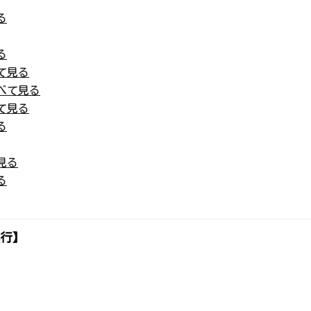
る
る
て見る
べて見る
て見る
る
見る
る
行】