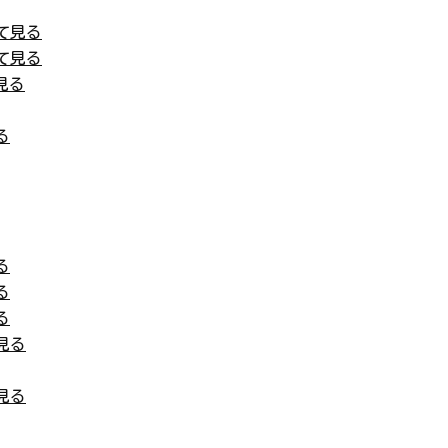
て見る
て見る
て見る
る
る
る
る
見る
見る