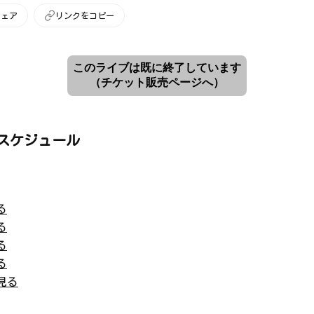
シェア
リンクをコピー
このライブは既に終了しています
（チケット販売ページへ）
スケジュール
る
る
る
る
見る